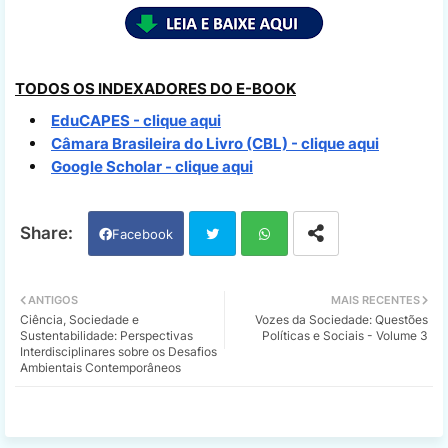
TODOS OS INDEXADORES DO E-BOOK
EduCAPES - clique aqui
Câmara Brasileira do Livro (CBL) - clique aqui
Google Scholar - clique aqui
Facebook
Twi
Wh
ANTIGOS
MAIS RECENTES
Ciência, Sociedade е
Vozes da Sociedade: Questões
tter
ats
Sustentabilidade: Perspectivas
Políticas e Sociais - Volume 3
Interdisciplinares sobre os Desafios
Ambientais Contemporâneos
app