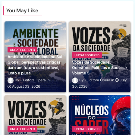
You May Like
UNCATEGORIZED
UNCATEGORIZED
Ambiente e sociedade no Sul
Global: perspectivas críticas
Vozes da Sociedade:
para um futuro sustentável,
Questões Políticas e Sociais -
justo e plural
Volume 5
Editora Ópera
Editora Ópera
July
August 03, 2026
30, 2026
UNCATEGORIZED
UNCATEGORIZED