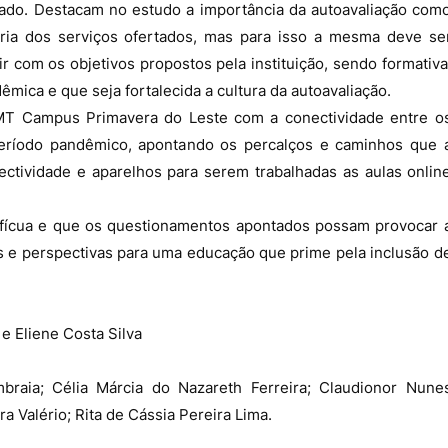
rtado. Destacam no estudo a importância da autoavaliação com
ria dos serviços ofertados, mas para isso a mesma deve se
r com os objetivos propostos pela instituição, sendo formativa
mica e que seja fortalecida a cultura da autoavaliação.
IFMT Campus Primavera do Leste com a conectividade entre o
período pandêmico, apontando os percalços e caminhos que 
nectividade e aparelhos para serem trabalhadas as aulas onlin
rofícua e que os questionamentos apontados possam provocar 
s e perspectivas para uma educação que prime pela inclusão d
e Eliene Costa Silva
braia; Célia Márcia do Nazareth Ferreira; Claudionor Nune
ra Valério; Rita de Cássia Pereira Lima.