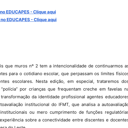
no EDUCAPES - Clique aqui
 no
EDUCAPES - Clique aqui
 que muros nº 2 tem a intencionalidade de continuarmos a
es para o cotidiano escolar, que perpassam os limites físico
es escolares. Nesta edição, em especial, trataremos do
 “polícia” por crianças que frequentam creche em favelas n
e transformação da identidade profissional agentes educadore
oavaliação institucional do IFMT, que analisa a autoavaliaçã
nstitucionais ou mero cumprimento de funções regulatória
e experiência sobre a conectividade entre discentes e docente
era do Leste.