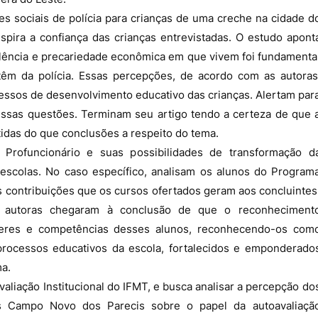
es sociais de polícia para crianças de uma creche na cidade d
spira a confiança das crianças entrevistadas. O estudo apont
olência e precariedade econômica em que vivem foi fundamenta
êm da polícia. Essas percepções, de acordo com as autoras
cessos de desenvolvimento educativo das crianças. Alertam par
essas questões. Terminam seu artigo tendo a certeza de que 
idas do que conclusões a respeito do tema.
Profuncionário e suas possibilidades de transformação d
s escolas. No caso específico, analisam os alunos do Program
 contribuições que os cursos ofertados geram aos concluintes
as autoras chegaram à conclusão de que o reconheciment
aberes e competências desses alunos, reconhecendo-os com
rocessos educativos da escola, fortalecidos e emponderado
a.
avaliação Institucional do IFMT, e busca analisar a percepção do
s Campo Novo dos Parecis sobre o papel da autoavaliaçã