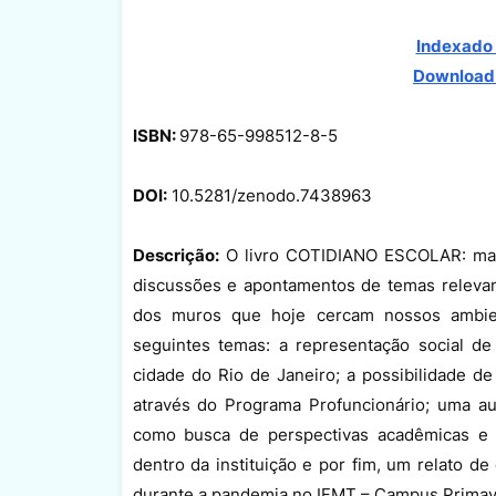
Indexado 
Download
ISBN:
978-65-998512-8-5
DOI:
10.5281/zenodo.7438963
Descrição:
O livro COTIDIANO ESCOLAR: mais
discussões e apontamentos de temas relevant
dos muros que hoje cercam nossos ambient
seguintes temas: a representação social de
cidade do Rio de Janeiro; a possibilidade d
através do Programa Profuncionário; uma aut
como busca de perspectivas acadêmicas e i
dentro da instituição e por fim, um relato d
durante a pandemia no IFMT – Campus Primav